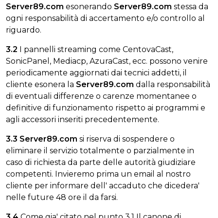
Server89.com
esonerando
Server89.com
stessa da
ogni responsabilità di accertamento e/o controllo al
riguardo.
3.2
I pannelli streaming come CentovaCast,
SonicPanel, Mediacp, AzuraCast, ecc. possono venire
periodicamente aggiornati dai tecnici addetti, il
cliente esonera la
Server89.com
dalla responsabilità
di eventuali differenze o carenze momentanee o
definitive di funzionamento rispetto ai programmi e
agli accessori inseriti precedentemente.
3.3 Server89.com
si riserva di sospendere o
eliminare il servizio totalmente o parzialmente in
caso di richiesta da parte delle autorità giudiziare
competenti. Invieremo prima un email al nostro
cliente per informare dell' accaduto che dicedera'
nelle future 48 ore il da farsi.
3.4
Come gia' citato nel punto 3.1 Il canone di