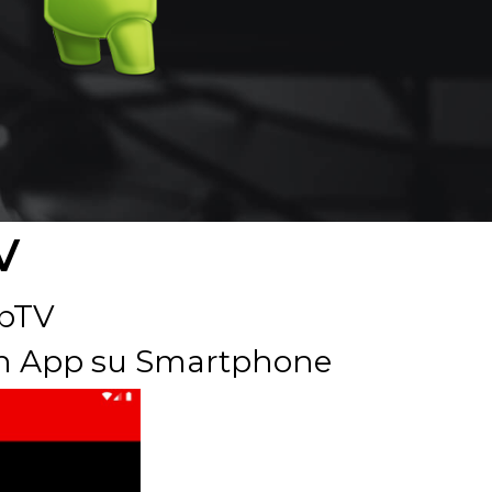
V
ebTV
n App su Smartphone