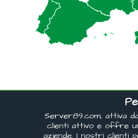
Pe
Server89.com, attiva da 
clienti attivo e offre 
aziende. I nostri clienti