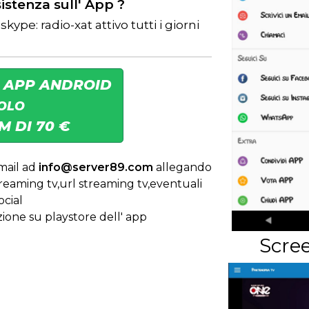
sistenza sull' App ?
ype: radio-xat attivo tutti i giorni
 APP ANDROID
OLO
 DI 70 €
mail ad
info@server89.com
allegando
reaming tv,url streaming tv,eventuali
ocial
zione su playstore dell' app
Scre